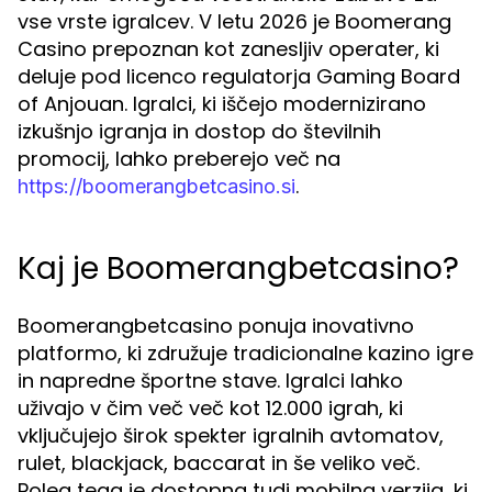
vse vrste igralcev. V letu 2026 je Boomerang
Casino prepoznan kot zanesljiv operater, ki
deluje pod licenco regulatorja Gaming Board
of Anjouan. Igralci, ki iščejo modernizirano
izkušnjo igranja in dostop do številnih
promocij, lahko preberejo več na
.
https://boomerangbetcasino.si
Kaj je Boomerangbetcasino?
Boomerangbetcasino ponuja inovativno
platformo, ki združuje tradicionalne kazino igre
in napredne športne stave. Igralci lahko
uživajo v čim več več kot 12.000 igrah, ki
vključujejo širok spekter igralnih avtomatov,
rulet, blackjack, baccarat in še veliko več.
Poleg tega je dostopna tudi mobilna verzija, ki