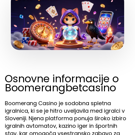
Osnovne informacije o
Boomerangbetcasino
Boomerang Casino je sodobna spletna
igralnica, ki se je hitro uveljavila med igralci v
Sloveniji. Njena platforma ponuja široko izbiro
igralnih avtomatov, kazino iger in športnih
stav, kar omogoča vsestransko zabavo za