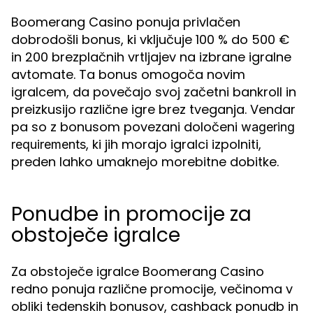
Boomerang Casino ponuja privlačen
dobrodošli bonus, ki vključuje 100 % do 500 €
in 200 brezplačnih vrtljajev na izbrane igralne
avtomate. Ta bonus omogoča novim
igralcem, da povečajo svoj začetni bankroll in
preizkusijo različne igre brez tveganja. Vendar
pa so z bonusom povezani določeni
wagering
, ki jih morajo igralci izpolniti,
requirements
preden lahko umaknejo morebitne dobitke.
Ponudbe in promocije za
obstoječe igralce
Za obstoječe igralce Boomerang Casino
redno ponuja različne promocije, večinoma v
obliki tedenskih bonusov, cashback ponudb in