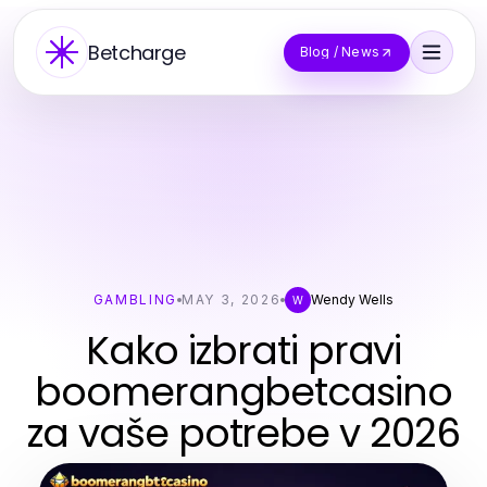
Betcharge
Blog / News
GAMBLING
MAY 3, 2026
Wendy Wells
W
Kako izbrati pravi
boomerangbetcasino
za vaše potrebe v 2026