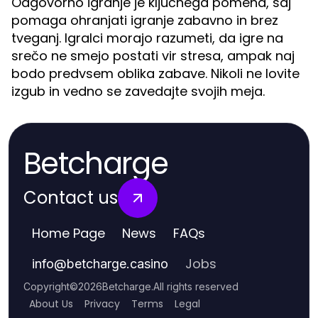
Odgovorno igranje je ključnega pomena, saj
pomaga ohranjati igranje zabavno in brez
tveganj. Igralci morajo razumeti, da igre na
srečo ne smejo postati vir stresa, ampak naj
bodo predvsem oblika zabave. Nikoli ne lovite
izgub in vedno se zavedajte svojih meja.
Betcharge
Contact us
Home Page
News
FAQs
Jobs
info
@
betcharge.casino
Copyright
©
2026
Betcharge
.
All rights reserved
About Us
Privacy
Terms
Legal