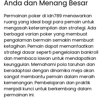
Anda dan Menang Besar
Permainan poker di idn789 menawarkan
ruang yang ideal bagi para pemain untuk
mengasah keterampilan dan strategi. Ada
berbagai varian poker yang membuat
pengalaman bermain semakin membuat
ketagihan. Pemain dapat memanfaatkan
strategi dasar seperti pengelolaan bankroll
dan membaca lawan untuk mendapatkan
keunggulan. Memahami pola taruhan dan
beradaptasi dengan dinamika meja akan
sangat membantu pemain dalam meraih
kemenangan. Pembelajaran dan praktik
menjadi kunci untuk berkembang dalam
permainan ini.