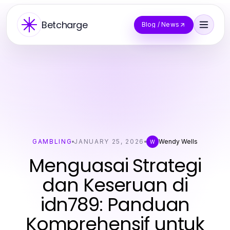
Betcharge
Blog / News
GAMBLING
JANUARY 25, 2026
Wendy Wells
W
Menguasai Strategi
dan Keseruan di
idn789: Panduan
Komprehensif untuk