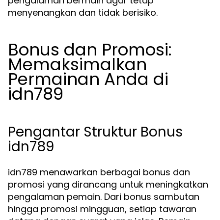
pengalaman bermain agar tetap
menyenangkan dan tidak berisiko.
Bonus dan Promosi:
Memaksimalkan
Permainan Anda di
idn789
Pengantar Struktur Bonus
idn789
idn789 menawarkan berbagai bonus dan
promosi yang dirancang untuk meningkatkan
pengalaman pemain. Dari bonus sambutan
hingga promosi mingguan, setiap tawaran