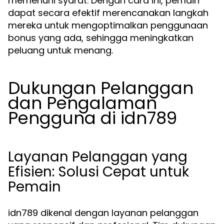
memenuhi syarat. Dengan cara ini, pemain
dapat secara efektif merencanakan langkah
mereka untuk mengoptimalkan penggunaan
bonus yang ada, sehingga meningkatkan
peluang untuk menang.
Dukungan Pelanggan
dan Pengalaman
Pengguna di idn789
Layanan Pelanggan yang
Efisien: Solusi Cepat untuk
Pemain
idn789 dikenal dengan layanan pelanggan