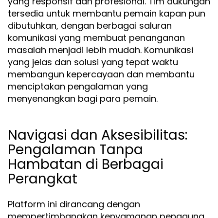
yang responsif dan profesional. Tim dukungan
tersedia untuk membantu pemain kapan pun
dibutuhkan, dengan berbagai saluran
komunikasi yang membuat penanganan
masalah menjadi lebih mudah. Komunikasi
yang jelas dan solusi yang tepat waktu
membangun kepercayaan dan membantu
menciptakan pengalaman yang
menyenangkan bagi para pemain.
Navigasi dan Aksesibilitas:
Pengalaman Tanpa
Hambatan di Berbagai
Perangkat
Platform ini dirancang dengan
mempertimbangkan kenyamanan pengguna,