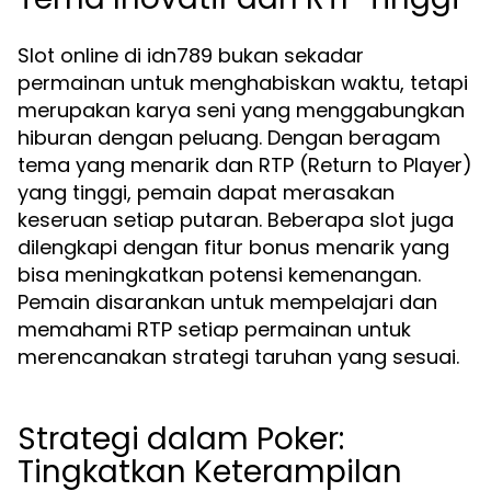
Slot online di idn789 bukan sekadar
permainan untuk menghabiskan waktu, tetapi
merupakan karya seni yang menggabungkan
hiburan dengan peluang. Dengan beragam
tema yang menarik dan RTP (Return to Player)
yang tinggi, pemain dapat merasakan
keseruan setiap putaran. Beberapa slot juga
dilengkapi dengan fitur bonus menarik yang
bisa meningkatkan potensi kemenangan.
Pemain disarankan untuk mempelajari dan
memahami RTP setiap permainan untuk
merencanakan strategi taruhan yang sesuai.
Strategi dalam Poker:
Tingkatkan Keterampilan