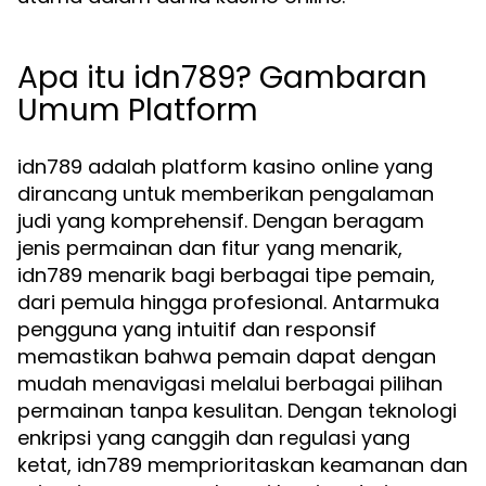
Apa itu idn789? Gambaran
Umum Platform
idn789 adalah platform kasino online yang
dirancang untuk memberikan pengalaman
judi yang komprehensif. Dengan beragam
jenis permainan dan fitur yang menarik,
idn789 menarik bagi berbagai tipe pemain,
dari pemula hingga profesional. Antarmuka
pengguna yang intuitif dan responsif
memastikan bahwa pemain dapat dengan
mudah menavigasi melalui berbagai pilihan
permainan tanpa kesulitan. Dengan teknologi
enkripsi yang canggih dan regulasi yang
ketat, idn789 memprioritaskan keamanan dan