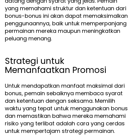
datang dengan syarat yang jelas. Pemain
yang memahami struktur dan ketentuan dari
bonus-bonus ini akan dapat memaksimalkan
penggunaannya, baik untuk memperpanjang
permainan mereka maupun meningkatkan
peluang menang.
Strategi untuk
Memanfaatkan Promosi
Untuk mendapatkan manfaat maksimal dari
bonus, pemain sebaiknya membaca syarat
dan ketentuan dengan seksama. Memilih
waktu yang tepat untuk menggunakan bonus
dan memastikan bahwa mereka memahami
risiko yang terlibat adalah cara yang cerdas
untuk mempertajam strategi permainan.