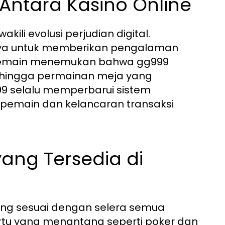
Antara Kasino Online
li evolusi perjudian digital.
nya untuk memberikan pengalaman
 Pemain menemukan bahwa gg999
t hingga permainan meja yang
g999 selalu memperbarui sistem
pemain dan kelancaran transaksi
ng Tersedia di
ng sesuai dengan selera semua
kartu yang menantang seperti poker dan