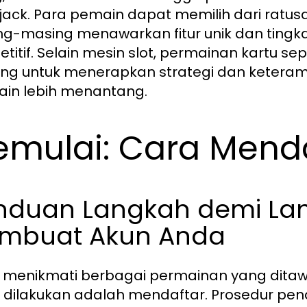
jack. Para pemain dapat memilih dari ratus
g-masing menawarkan fitur unik dan tingkat
titif. Selain mesin slot, permainan kartu s
ng untuk menerapkan strategi dan ketera
in lebih menantang.
mulai: Cara Menda
nduan Langkah demi La
mbuat Akun Anda
 menikmati berbagai permainan yang dita
 dilakukan adalah mendaftar. Prosedur p