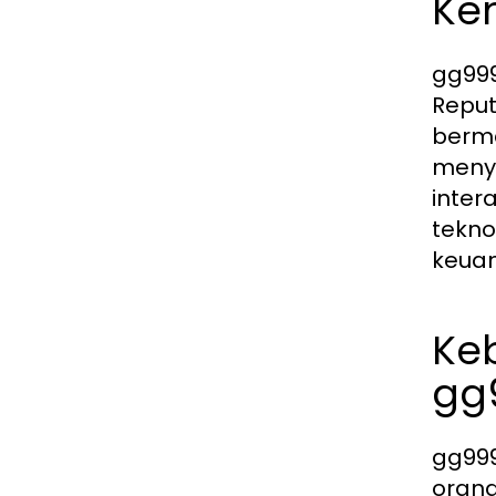
Ke
gg999
Repu
berm
menye
inter
tekno
keua
Ke
gg
gg999
orang