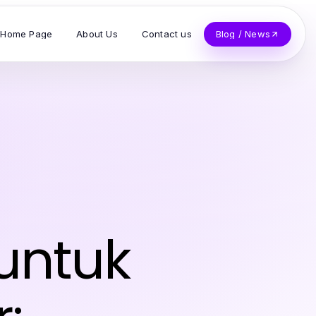
Home Page
About Us
Contact us
Blog / News
untuk