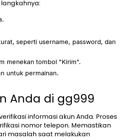
-langkahnya:
a.
akurat, seperti username, password, dan
m menekan tombol "Kirim".
an untuk permainan.
un Anda di gg999
rifikasi informasi akun Anda. Proses
verifikasi nomor telepon. Memastikan
i masalah saat melakukan