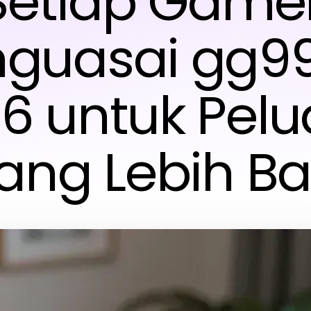
Setiap Gamer
guasai gg99
6 untuk Pel
ang Lebih Ba